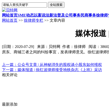
网站首页
SME动态
以案说法
新法普及
公司事务
民商事务
徐律师
网站首页
>>
徐律师专栏
>> 文章内容
媒体报道
[日期：2020-07-29] 来源：贝特网 作者：徐律师 阅读：386
房东、商铺三者之间的纠纷事宜，发表律师意见。徐红波律师
上一篇：公众号文章 | 从神秘消失的股权谈小股东如何维权
下一篇：媒体报道 | 徐红波律师接受地铁杂志《上班》采访
相关评论
最新添加