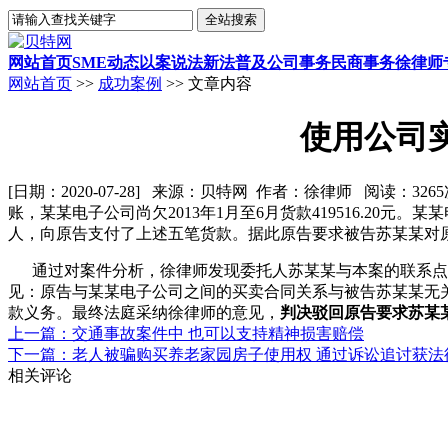
网站首页
SME动态
以案说法
新法普及
公司事务
民商事务
徐律师
网站首页
>>
成功案例
>> 文章内容
使用公司
[日期：2020-07-28] 来源：贝特网 作者：徐律师 阅读：326
账，某某电子公司尚欠2013年1月至6月货款419516.20
人，向原告支付了上述五笔货款。据此原告要求被告苏某某对
通过对案件分析，徐律师发现委托人苏某某与本案的联系点仅
见：原告与某某电子公司之间的买卖合同关系与被告苏某某无
款义务。最终法庭采纳徐律师的意见，
判决驳回原告要求苏某
上一篇：交通事故案件中 也可以支持精神损害赔偿
下一篇：老人被骗购买养老家园房子使用权 通过诉讼追讨获法
相关评论