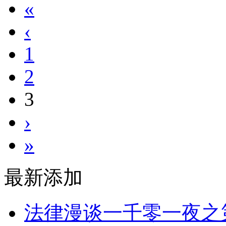
«
‹
1
2
3
›
»
最新添加
法律漫谈一千零一夜之